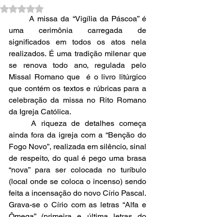
Avaliado com NaN de 5 estrelas.
	A missa da “Vigília da Páscoa” é 
uma cerimônia carregada de 
significados em todos os atos nela 
realizados. É uma tradição milenar que 
se renova todo ano, regulada pelo 
Missal Romano que  é o livro litúrgico 
que contém os textos e rúbricas para a 
celebração da missa no Rito Romano 
da Igreja Católica.
	A riqueza de detalhes começa 
ainda fora da igreja com a “Benção do 
Fogo Novo”, realizada em silêncio, sinal 
de respeito, do qual é pego uma brasa 
“nova” para ser colocada no turíbulo 
(local onde se coloca o incenso) sendo 
feita a incensação do novo Círio Pascal. 
Grava-se o Círio com as letras “Alfa e 
Ômega” (primeira e última letras do 