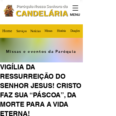
MENU
Home
Serviços
Notícias
Missas
História
Doações
Missas e eventos da Paróquia
VIGÍLIA DA
RESSURREIÇÃO DO
SENHOR JESUS! CRISTO
FAZ SUA “PÁSCOA”, DA
MORTE PARA A VIDA
ETERNA!