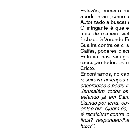
Estevão, primeiro m
apedrejaram, como u
Autorizado a buscar e
O intrigante é que e
mas, de maneira vio
fechado à Verdade E
Sua ira contra os cr
Caifás, poderes discr
Entrava nas sinago
execução todos os m
Cristo.
Encontramos, no capí
respirava ameaças e 
sacerdotes e pediu-l
Jerusalém, todos os
estando já em Dama
Caindo por terra, ouv
então diz: ‘Quem és,
é recalcitrar contra 
faça?’ respondeu-lhe
fazer'”.