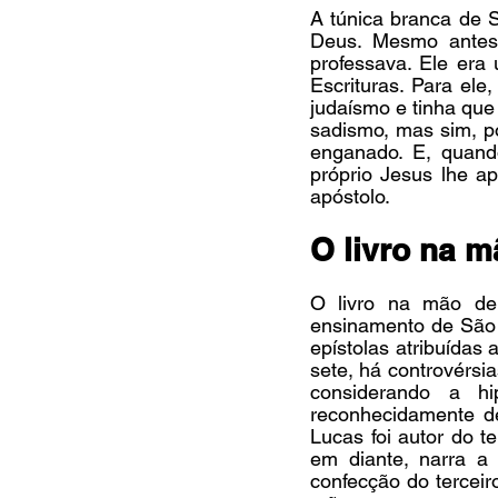
A túnica branca de S
Deus. Mesmo antes 
professava. Ele era 
Escrituras. Para ele
judaísmo e tinha que 
sadismo, mas sim, po
enganado. E, quand
próprio Jesus lhe a
apóstolo.
O livro na 
O livro na mão de 
ensinamento de São P
epístolas atribuídas
sete, há controvérsi
considerando a h
reconhecidamente de
Lucas foi autor do t
em diante, narra a
confecção do terceiro