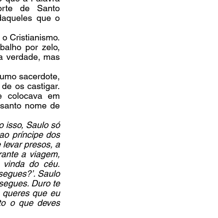
rte de Santo 
daqueles que o 
o Cristianismo. 
alho por zelo, 
a verdade, mas 
sumo sacerdote, 
de os castigar. 
e colocava em 
 santo nome de 
 isso, Saulo só 
o príncipe dos 
evar presos, a 
ante a viagem, 
vinda do céu. 
segues?’. Saulo 
egues. Duro te 
e queres que eu 
to o que deves 