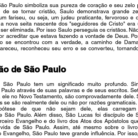
ão Paulo simboliza sua pureza de coração e seu zelo p
de se tornar cristão, Saulo demonstrava grande zel
um fariseu, ou seja, um judeu praticante, fervoroso e 
, a nova seita nascente dos "seguidores de Cristo" era 
ser eliminada. Por isso Saulo perseguia os cristãos. Não 
r acreditar que estava fazendo a vontade de Deus. Por
o se encontrou com a verdade, a caminho de Dama
pareceu, reconheceu seu erro e se converteu, tornand
mão de São Paulo
São Paulo tem um significado muito profundo. Sim
aulo através de suas palavras e de seus escritos. Set
 a ele no Novo Testamento, são comprovadamente dele. S
as se são realmente dele ou não por razões gramaticais
ipótese de que não sejam dele, elas carregam 
 São Paulo. Além disso, São Lucas foi discípulo de S
erceiro Evangelho e do livro dos Atos dos Apóstolos que
 vida de São Paulo. Assim, até mesmo sobre o livro
 Evangelho, São Paulo teve grande influência. Por isso,