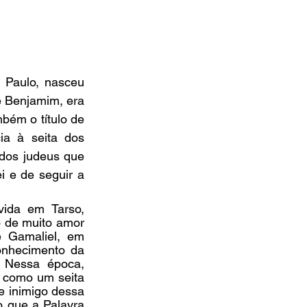
Paulo, nasceu 
de Benjamim, era 
bém o título de 
a à seita dos 
 dos judeus que 
i e de seguir a 
ida em Tarso, 
 de muito amor 
e Gamaliel, em 
onhecimento da 
. Nessa época, 
 como um seita 
 inimigo dessa 
o que a Palavra 