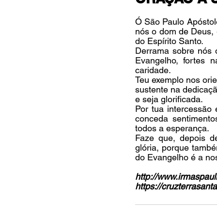
Ó São Paulo Apóstolo
nós o dom de Deus, g
do Espírito Santo.
Derrama sobre nós o
Evangelho, fortes n
caridade.
Teu exemplo nos orie
sustente na dedicaçã
e seja glorificada.
Por tua intercessão 
conceda sentimento
todos a esperança.
Faze que, depois d
glória, porque també
do Evangelho é a no
http://www.irmaspauli
https://cruzterrasant