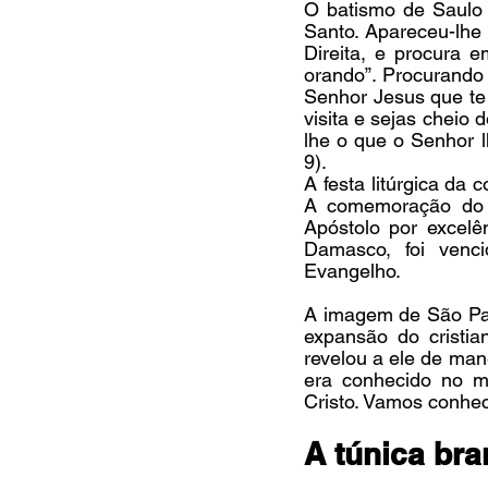
O batismo de Saulo 
Santo. Apareceu-lhe 
Direita, e procura 
orando”. Procurando 
Senhor Jesus que te
visita e sejas cheio 
lhe o que o Senhor l
9).
A festa litúrgica da 
A comemoração do di
Apóstolo por excel
Damasco, foi venci
Evangelho.
A imagem de São Paul
expansão do cristi
revelou a ele de mane
era conhecido no m
Cristo. Vamos conhe
A túnica br