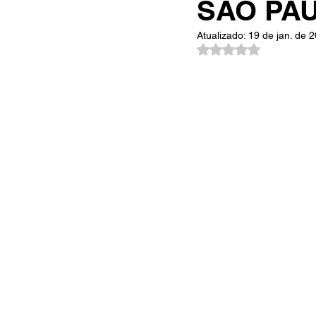
SÃO PA
Atualizado:
19 de jan. de 
Avaliado com NaN d