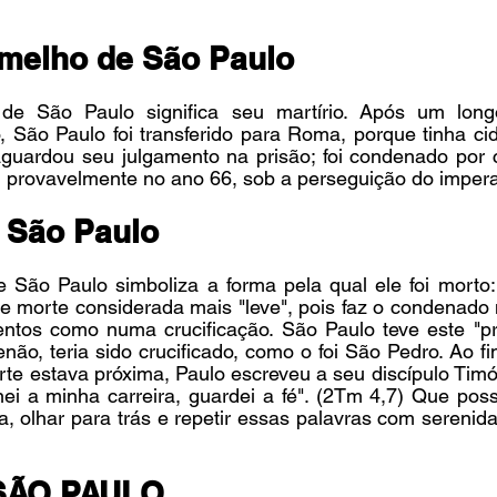
melho de São Paulo
e São Paulo significa seu martírio. Após um long
, São Paulo foi transferido para Roma, porque tinha ci
aguardou seu julgamento na prisão; foi condenado por 
, provavelmente no ano 66, sob a perseguição do imper
 São Paulo
São Paulo simboliza a forma pela qual ele foi morto: 
 morte considerada mais "leve", pois faz o condenado m
tos como numa crucificação. São Paulo teve este "privi
ão, teria sido crucificado, como o foi São Pedro. Ao fin
e estava próxima, Paulo escreveu a seu discípulo Timót
ei a minha carreira, guardei a fé". (2Tm 4,7) Que po
a, olhar para trás e repetir essas palavras com serenida
SÃO PAULO