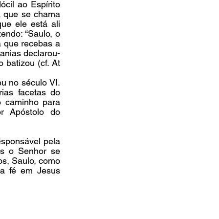
il ao Espírito 
a que se chama 
e ele está ali 
endo: “Saulo, o 
 que recebas a 
nanias declarou-
batizou (cf. At 
u no século VI. 
as facetas do 
 caminho para 
r Apóstolo do 
sponsável pela 
s o Senhor se 
os, Saulo, como 
a fé em Jesus 