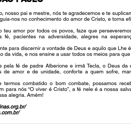
, nosso pai e mestre, nós te agradecemos e te suplicam
uia-nos no conhecimento do amor de Cristo, e torna efic
 teu amor por todos os povos, faze que perseveremos
a fé, pacientes na adversidade, alegres na esperança
nte para discernir a vontade de Deus e aquilo que Lhe é
o da vida, e nos ensine a usar todos os meios para que 
e pela fé de padre Alberione e irmã Tecla, o Deus da 
s de amor e de unidade, conforte a quem sofre, man
e termos combatido o bom combate, possamos receb
m para nós “O viver é Cristo”, a fé nele é a nossa salv
ssa alegria. Amém!
nas.org.br/
a.com.br/