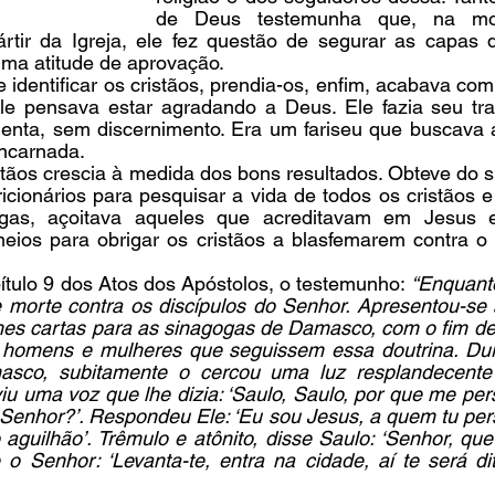
de Deus testemunha que, na mo
ártir da Igreja, ele fez questão de segurar as capas 
ma atitude de aprovação.
 identificar os cristãos, prendia-os, enfim, acabava com 
le pensava estar agradando a Deus. Ele fazia seu trab
lenta, sem discernimento. Era um fariseu que buscava 
ncarnada.
istãos crescia à medida dos bons resultados. Obteve do 
icionários para pesquisar a vida de todos os cristãos e 
gas, açoitava aqueles que acreditavam em Jesus 
eios para obrigar os cristãos a blasfemarem contra o
tulo 9 dos Atos dos Apóstolos, o testemunho: 
“Enquanto
morte contra os discípulos do Senhor. Apresentou-se a
hes cartas para as sinagogas de Damasco, com o fim de l
 homens e mulheres que seguissem essa doutrina. Dur
sco, subitamente o cercou uma luz resplandecente 
iu uma voz que lhe dizia: ‘Saulo, Saulo, por que me per
 Senhor?’. Respondeu Ele: ‘Eu sou Jesus, a quem tu pers
o aguilhão’. Trêmulo e atônito, disse Saulo: ‘Senhor, qu
 o Senhor: ‘Levanta-te, entra na cidade, aí te será di