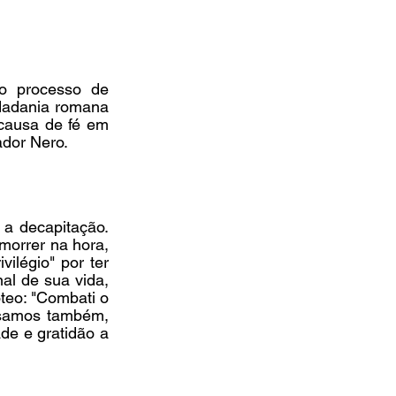
o processo de 
dadania romana 
causa de fé em 
ador Nero.
a decapitação. 
orrer na hora, 
légio" por ter 
al de sua vida, 
eo: "Combati o 
ssamos também, 
de e gratidão a 