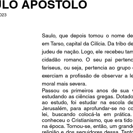
ULO APÓSTOLO
2023
e 5 estrelas.
Saulo, que depois tomou o nome de 
em Tarso, capital da Cilícia. Da tribo 
judeu de nação. Logo, ele recebeu tam
cidadão romano. O seu pai pertenci
fariseus, ou seja, pertencia ao grupo
exerciam a profissão de observar a le
moral mais severa.
Passou os primeiros anos de sua v
estudando as ciências gregas. Dotado
ao estudo, foi estudar na escola d
Jerusalém, para aprofundar-se no c
lei, buscando colocá-la em prática
conheceu o Cristianismo, que era tido
na época. Tornou-se, então, um grande
religião e dos seguidores dessa. Tant