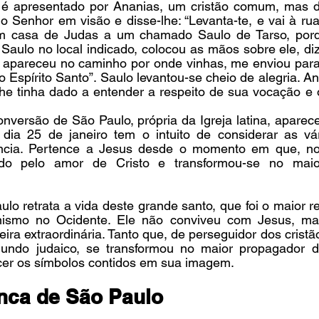
é apresentado por Ananias, um cristão comum, mas dóc
o Senhor em visão e disse-lhe: “Levanta-te, e vai à ru
em casa de Judas a um chamado Saulo de Tarso, porqu
Saulo no local indicado, colocou as mãos sobre ele, diz
 apareceu no caminho por onde vinhas, me enviou para
do Espírito Santo”. Saulo levantou-se cheio de alegria. A
he tinha dado a entender a respeito de sua vocação e o 
conversão de São Paulo, própria da Igreja latina, aparece
a 25 de janeiro tem o intuito de considerar as vári
ência. Pertence a Jesus desde o momento em que, no
do pelo amor de Cristo e transformou-se no maio
o retrata a vida deste grande santo, que foi o maior re
anismo no Ocidente. Ele não conviveu com Jesus, ma
ira extraordinária. Tanto que, de perseguidor dos cristã
undo judaico, se transformou no maior propagador d
cer os símbolos contidos em sua imagem.
anca de São Paulo