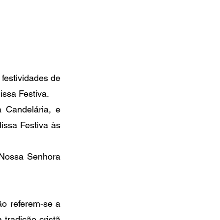
festividades de 
ssa Festiva.
 Candelária, e 
ssa Festiva às 
 Nossa Senhora 
 referem-se a 
adição cristã 