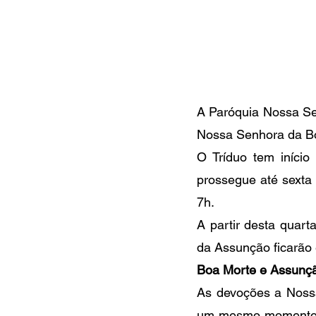
A Paróquia Nossa Senh
Nossa Senhora da Boa
O Tríduo tem início
prossegue até sexta 
7h.
A partir desta quar
da Assunção ficarão 
Boa Morte e Assunç
As devoções a Noss
um mesmo momento da