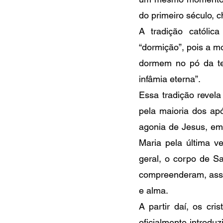
do primeiro século,
A tradição católic
“dormição”, pois a m
dormem no pó da ter
infâmia eterna”.
Essa tradição revel
pela maioria dos ap
agonia de Jesus, em 
Maria pela última v
geral, o corpo de Sa
compreenderam, assim
e alma.
A partir daí, os cr
oficialmente introduz