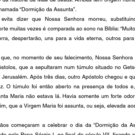
 chamada “Dormição da Assunta”.
a evita dizer que Nossa Senhora morreu, substituind
orte muitas vezes é comparada ao sono na Bíblia: “Muito
ra, despertarão, uns para a vida eterna, outros para 
a que, no momento de seu falecimento, Nossa Senhora 
óstolos, que a sepultaram num túmulo situado no Getsê
Jerusalém. Após três dias, outro Apóstolo chegou e qui
ez. O túmulo foi então aberto na presença de todos e,
nta Maria não estava lá. Havia somente um forte odor d
, que a Virgem Maria foi assunta, ou seja, elevada aos
istãos começaram a celebrar o dia da “Dormição da Ass
ido pelo Papa Sérgio I, no final do século VII, fixando s