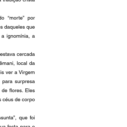
o “morte” por 
s daqueles que 
a ignomínia, a 
estava cercada 
mani, local da 
s ver a Virgem 
 para surpresa 
e flores. Eles 
 céus de corpo 
unta”, que foi 
ua festa para o 