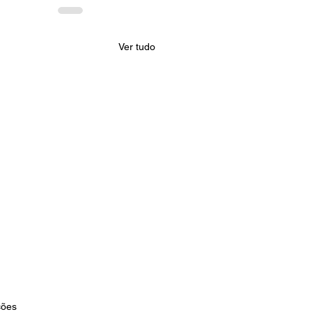
Ver tudo
s.
ções