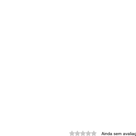
Avaliado com 0 de 5 estrela
Ainda sem avalia