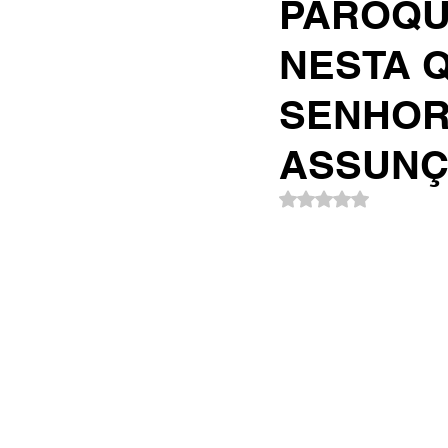
PARÓQUI
NESTA 
SENHOR
ASSUN
Avaliado com NaN d