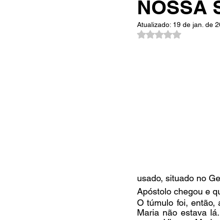
NOSSA 
Atualizado:
19 de jan. de 
Avaliado com NaN d
usado, situado no Ge
Apóstolo chegou e qu
O túmulo foi, então,
Maria não estava lá