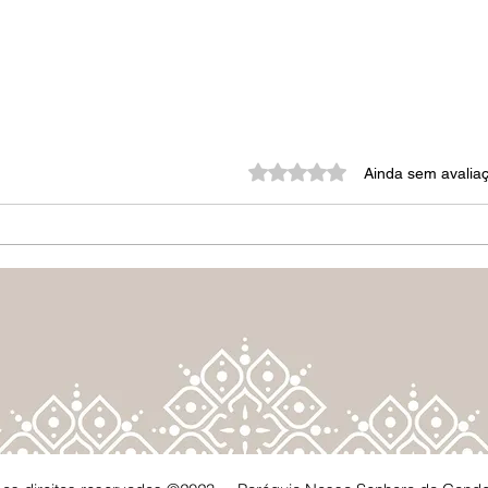
Avaliado com 0 de 5 estrela
Ainda sem avalia
HISTÓRIA DE SÃO
HIS
PEREGRINO
BATI