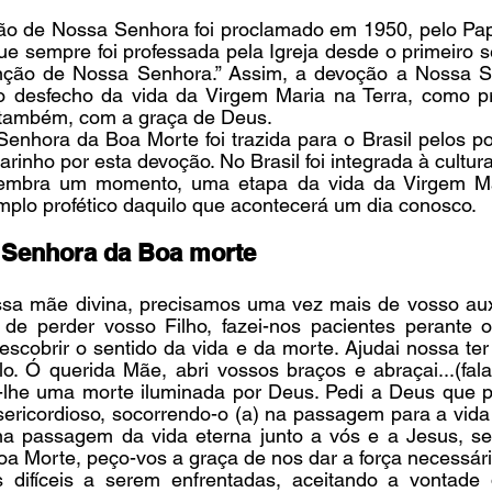
 de Nossa Senhora foi proclamado em 1950, pelo Papa
e sempre foi professada pela Igreja desde o primeiro sé
unção de Nossa Senhora.” Assim, a devoção a Nossa S
 desfecho da vida da Virgem Maria na Terra, como pr
também, com a graça de Deus.
nhora da Boa Morte foi trazida para o Brasil pelos po
rinho por esta devoção. No Brasil foi integrada à cultura 
embra um momento, uma etapa da vida da Virgem Ma
plo profético daquilo que acontecerá um dia conosco.
 Senhora da Boa morte
sa mãe divina, precisamos uma vez mais de vosso auxíl
 de perder vosso Filho, fazei-nos pacientes perante o
scobrir o sentido da vida e da morte. Ajudai nossa ter 
o. Ó querida Mãe, abri vossos braços e abraçai...(fal
-lhe uma morte iluminada por Deus. Pedi a Deus que p
sericordioso, socorrendo-o (a) na passagem para a vida 
na passagem da vida eterna junto a vós e a Jesus, se
 Morte, peço-vos a graça de nos dar a força necessária
 difíceis a serem enfrentadas, aceitando a vontade 