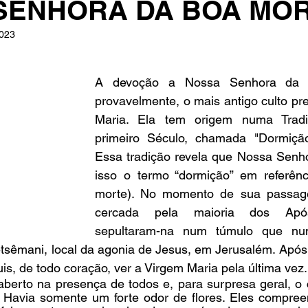
SENHORA DA BOA MO
2023
e 5 estrelas.
A devoção a Nossa Senhora da B
provavelmente, o mais antigo culto pr
Maria. Ela tem origem numa Tradi
primeiro Século, chamada "Dormição
Essa tradição revela que Nossa Senhor
isso o termo “dormição” em referênc
morte). No momento de sua passage
cercada pela maioria dos Apóst
sepultaram-na num túmulo que nun
tsêmani, local da agonia de Jesus, em Jerusalém. Após t
is, de todo coração, ver a Virgem Maria pela última vez.
 aberto na presença de todos e, para surpresa geral, o 
. Havia somente um forte odor de flores. Eles compree