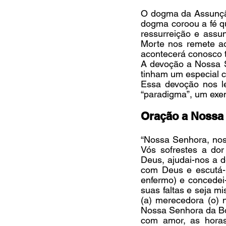
O dogma da Assunção
dogma coroou a fé qu
ressurreição e ass
Morte nos remete ao
acontecerá conosco 
A devoção a Nossa Se
tinham um especial ca
Essa devoção nos l
“paradigma”, um exem
Oração a Nossa
“Nossa Senhora, nos
Vós sofrestes a dor
Deus, ajudai-nos a de
com Deus e escutá-l
enfermo) e concedei
suas faltas e seja mi
(a) merecedora (o) 
Nossa Senhora da Boa
com amor, as horas