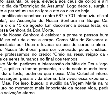
oi assunta, ou seja, elevada aos céus de corpo e alma.
o dia da “Dormição da Assunta". Logo depois, surgiu o
 e perpetuou-se na Igreja até os dias de hoje.
 pontificado aconteceu entre 687 e 701 introduziu oficial
ta”, ou Assunção de Nossa Senhora na liturgia Cat
ra o dia 15 de agosto. Em decorrência dessa festa, es
ossa Senhora da Boa Morte.
 de Nossa Senhora é celebrar a primeira pessoa huma
stá no céu de alma e corpo. Como Mãe do Salvador e 
suscitada por Deus e levada ao céu de corpo e alma. 
de Nossa Senhora” para ser venerado pelos cristãos.
ue professamos no credo: “Creio na ressurreição da 
s os seres humanos no final dos tempos.
e Maria, pedimos a intercessão da Mãe de Deus “agor
”, significa o tempo presente, a vida neste mundo terre
diz o texto, pedimos que nossa Mãe Celestial interc
ssagem para a vida eterna. Ela viveu essa experiênci
Mãe. Por isso, buscar o auxílio da Virgem Maria na ho
uro no momento mais importante da nossa vida, pedin
a salvação eterna.