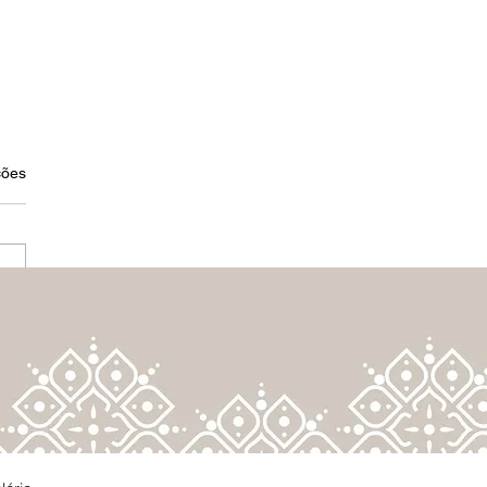
s.
ções
TÓRIA DE SÃO JOÃO
STA