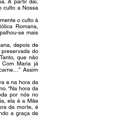
 A partir daí, 
 culto a Nossa 
mente o culto à 
ólica Romana, 
palhou-se mais 
na, depois de 
preservada do 
Tanto, que não 
 Com Maria já 
carne…” Assim 
a e na hora da 
no. “Na hora da 
eda por nós no 
a, ela é a Mãe 
ra da morte, é 
do a graça de 