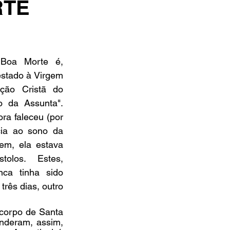
RTE
oa Morte é, 
estado à Virgem 
ção Cristã do 
 da Assunta". 
a faleceu (por 
ia ao sono da 
m, ela estava 
olos. Estes, 
ca tinha sido 
rês dias, outro 
corpo de Santa 
nderam, assim, 