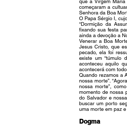
que a Virgem Maria f
começaram a cultuar 
Senhora da Boa Morte
O Papa Sérgio I, cujo
“Dormição da Assun
fixando sua festa pa
ainda a devoção a N
Venerar a Boa Morte
Jesus Cristo, que e
pecado, ela foi res
existe um “túmulo 
aconteceu aquilo q
acontecerá com todo
Quando rezamos a Av
nossa morte”. “Agora
nossa morte”, como 
momento de nossa pa
do Salvador e nossa 
buscar um porto seg
uma morte em paz e 
Dogma