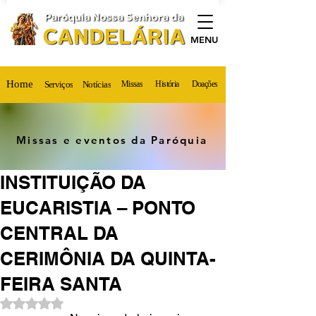
MENU
Home
Serviços
Notícias
Missas
História
Doações
Missas e eventos da Paróquia
INSTITUIÇÃO DA
EUCARISTIA – PONTO
CENTRAL DA
CERIMÔNIA DA QUINTA-
FEIRA SANTA
Avaliado com NaN de 5 estrelas.