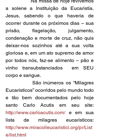
		Na missa de hoje revivemos 
a solene a Instituição da Eucaristia. 
Jesus, sabendo o que haveria de 
ocorrer durante os próximos dias – sua 
prisão, flagelação, julgamento, 
condenação e morte de cruz, não quis 
deixar-nos sozinhos até a sua volta 
gloriosa e, em um ato supremo de amor 
por todos nós, faz-se alimento – pão e 
vinho transubstanciados  em SEU 
corpo e sangue. 
		São inúmeros os “Milagres 
Eucarísticos” ocorridos pelo mundo todo 
e tão bem documentados pelo hoje 
santo Carlo Acutis em seu site: 
http://www.carloacutis.com/
 e em sua 
lista de milagres eucarísticos: 
http://www.miracolieucaristici.org/pr/List
e/list.html