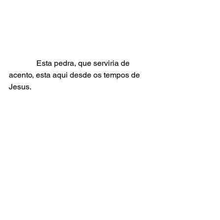
              Esta pedra, que serviria de 
acento, esta aqui desde os tempos de 
Jesus. 
Desde 1996, está exposto um 
candelabro com três braços que 