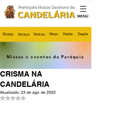
MENU
Home
Serviços
Notícias
Missas
História
Doações
Missas e eventos da Paróquia
CRISMA NA
CANDELÁRIA
Atualizado:
23 de ago. de 2022
Avaliado com NaN de 5 estrelas.